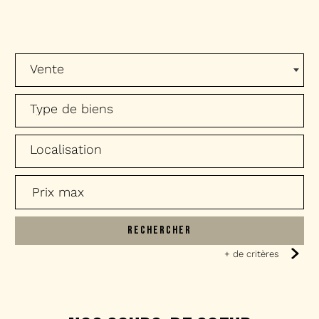
Vente
RECHERCHER
+ de critères
5KM
10KM
25KM